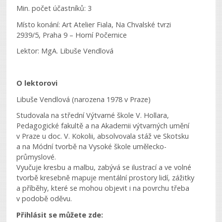
Min. počet účastníků: 3
Místo konání: Art Atelier Fiala, Na Chvalské tvrzi
2939/5, Praha 9 – Horní Počernice
Lektor: MgA. Libuše Vendlová
O lektorovi
Libuše Vendlová (narozena 1978 v Praze)
Studovala na střední Výtvarné škole V. Hollara,
Pedagogické fakultě a na Akademii výtvarných umění
v Praze u doc. V. Kokolii, absolvovala stáž ve Skotsku
a na Módní tvorbě na Vysoké škole umělecko-
průmyslové.
Vyučuje kresbu a malbu, zabývá se ilustrací a ve volné
tvorbě kresebně mapuje mentální prostory lidí, zážitky
a příběhy, které se mohou objevit i na povrchu třeba
v podobě oděvu.
Přihlásit se můžete zde: